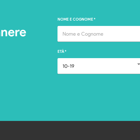
NOME E COGNOME
*
anere
ETÀ
*